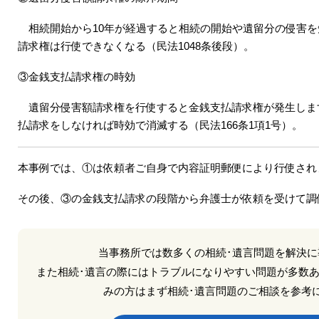
相続開始から10年が経過すると相続の開始や遺留分の侵害を
請求権は行使できなくなる（民法1048条後段）。
③金銭支払請求権の時効
遺留分侵害額請求権を行使すると金銭支払請求権が発生しま
払請求をしなければ時効で消滅する（民法166条1項1号）。
本事例では、①は依頼者ご自身で内容証明郵便により行使され
その後、③の金銭支払請求の段階から弁護士が依頼を受けて調
当事務所では数多くの相続･遺言問題を解決に
また相続･遺言の際にはトラブルになりやすい問題が多数あ
みの方はまず相続･遺言問題のご相談を参考