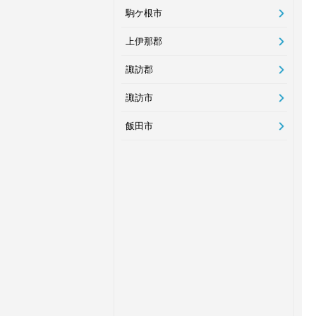
駒ケ根市
上伊那郡
諏訪郡
諏訪市
飯田市